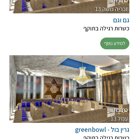
כתובת
13 זכריה משה
גם וגם
כשרות רגילה בתוקף
למידע נוסף
כתובת
13 עמל
גרין בול - greenbowl
כשרות רגילה בתוקף