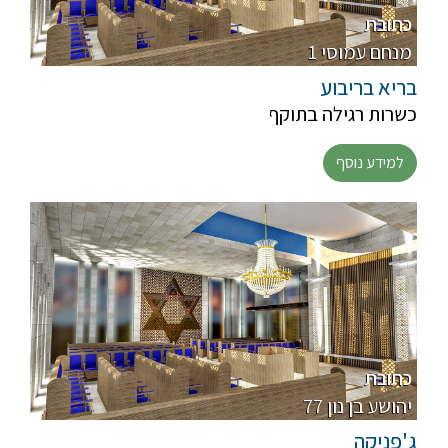
כתובת
1 מנחם עמוסי
בריא בריבוע
כשרות רגילה בתוקף
למידע נוסף
כתובת
77 יהושע בן נון
ג'פניקה