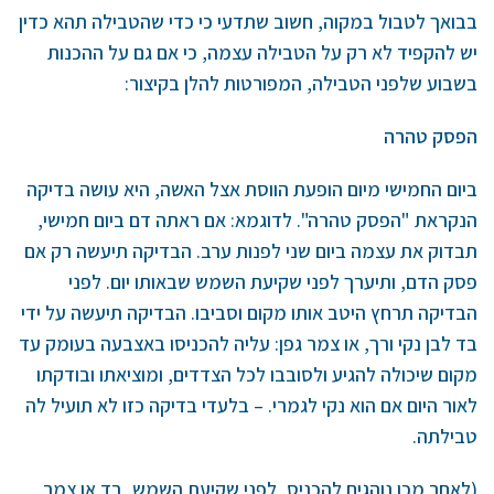
בבואך לטבול במקוה, חשוב שתדעי כי כדי שהטבילה תהא כדין
יש להקפיד לא רק על הטבילה עצמה, כי אם גם על ההכנות
בשבוע שלפני הטבילה, המפורטות להלן בקיצור:
הפסק טהרה
ביום החמישי מיום הופעת הווסת אצל האשה, היא עושה בדיקה
הנקראת "הפסק טהרה". לדוגמא: אם ראתה דם ביום חמישי,
תבדוק את עצמה ביום שני לפנות ערב. הבדיקה תיעשה רק אם
פסק הדם, ותיערך לפני שקיעת השמש שבאותו יום. לפני
הבדיקה תרחץ היטב אותו מקום וסביבו. הבדיקה תיעשה על ידי
בד לבן נקי ורך, או צמר גפן: עליה להכניסו באצבעה בעומק עד
מקום שיכולה להגיע ולסובבו לכל הצדדים, ומוציאתו ובודקתו
לאור היום אם הוא נקי לגמרי. – בלעדי בדיקה כזו לא תועיל לה
טבילתה.
(לאחר מכן נוהגים להכניס, לפני שקיעת השמש, בד או צמר