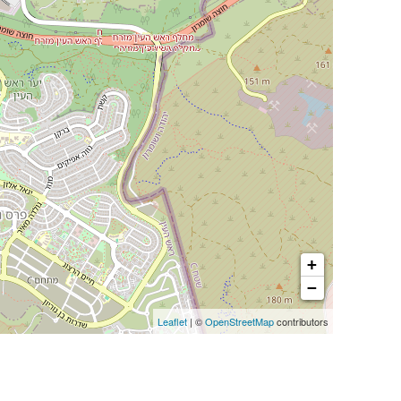
+
−
Leaflet
| ©
OpenStreetMap
contributors