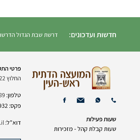
חדשות ועדכונים:
דרשת שבת הגדול הדרשה
פרטי התק
החלוץ 22 (ליד רש"י 120)
טלפון:
89
פקס: 03-9382932
שעות פעילות
דוא"ל:
il
שעות קבלת קהל - מזכירות