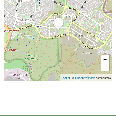
+
−
Leaflet
| ©
OpenStreetMap
contributors