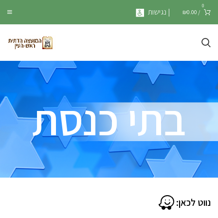
0
| נגישות
₪
0.00
/
בתי כנסת
נווט לכאן: