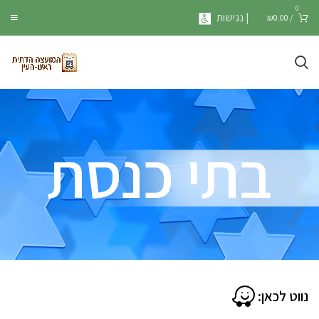
0
| נגישות
₪
0.00
/
בתי כנסת
נווט לכאן: