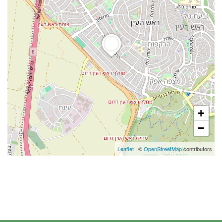
+
−
Leaflet
| ©
OpenStreetMap
contributors