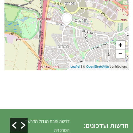
+
−
Leaflet
| ©
OpenStreetMap
contributors
לים ופינוי גניזה פסח
דרשת שבת הגדול הדרשה
חדשות ועדכונים:
המרכזית