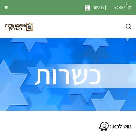
0
| נגישות
₪
0.00
/
כשרות
נווט לכאן: