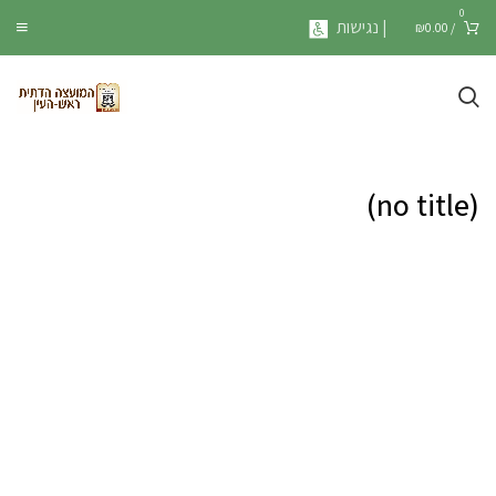
0
| נגישות
₪
0.00
/
(no title)