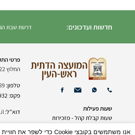
חדשות ועדכונים:
דרשת שבת הגדול 
פרטי התק
החלוץ 22 (ליד רש"י 120)
טלפון:
89
פקס: 03-9382932
שעות פעילות
דוא"ל:
il
שעות קבלת קהל - מזכירות
אנו משתמשים בקובצי Cookie כדי לשפר את חוויית המשתמש שלך באתר שלנו. על ידי גלישה באתר זה, הנך מסכים לשימוש שלנו בקובצי Cookie.
א-ה 9:00-15:00