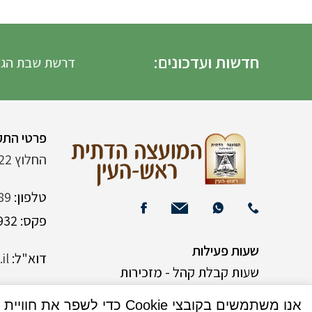
חדשות ועדכונים:
דרשת שבת הגדול הד
פרטי התק
החלוץ 22 (ליד רש"י 120)
טלפון:
89
פקס: 03-9382932
שעות פעילות
דוא"ל:
il
שעות קבלת קהל - מזכירות
אנו משתמשים בקובצי Cookie כדי לשפר את חוויית המשתמש שלך באתר שלנו. על ידי גלישה באתר זה, הנך מסכים לשימוש שלנו בקובצי Cookie.
א-ה 9:00-15:00