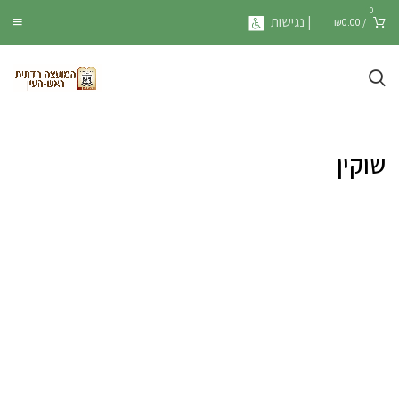
0
| נגישות
₪
0.00
/
שוקין