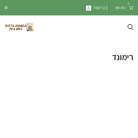
0
| נגישות
₪
0.00
/
רימונד