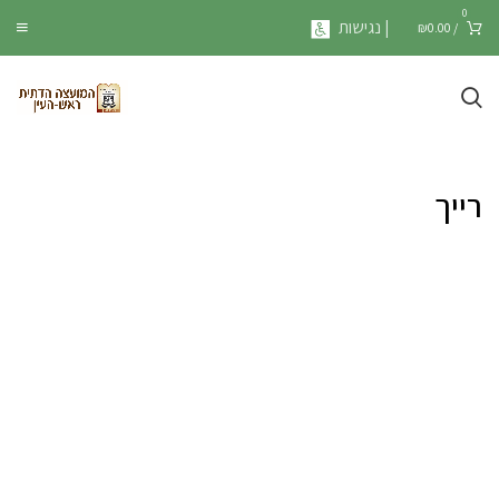
0
| נגישות
₪
0.00
/
רייך