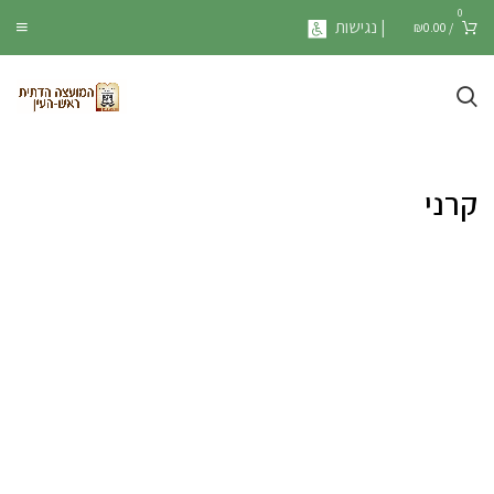
0
| נגישות
₪
0.00
/
קרני