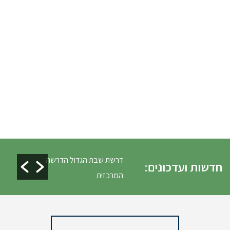
ים ופינוי גניזה פסח
דרשת שבת הגדול הדרשה
חדשות ועדכונים:
המרכזית