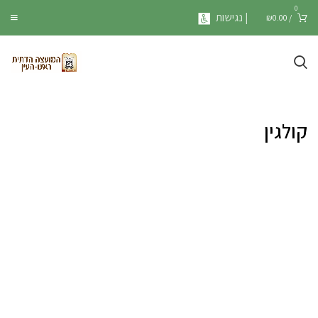
0
| נגישות
₪
0.00
/
קולגין