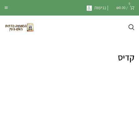
0
| נגישות
₪
0.00
/
קדיס