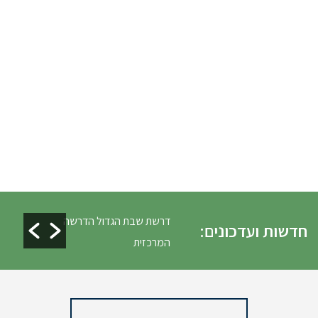
ים ופינוי גניזה פסח
דרשת שבת הגדול הדרשה
חדשות ועדכונים:
המרכזית