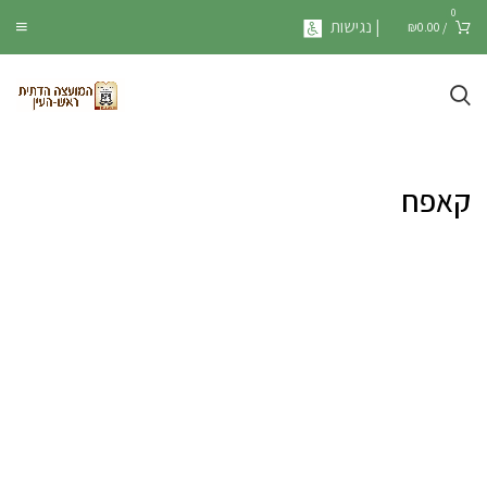
0
| נגישות
₪
0.00
/
קאפח