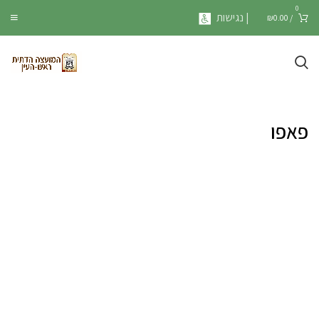
0
| נגישות
₪
0.00
/
פאפו