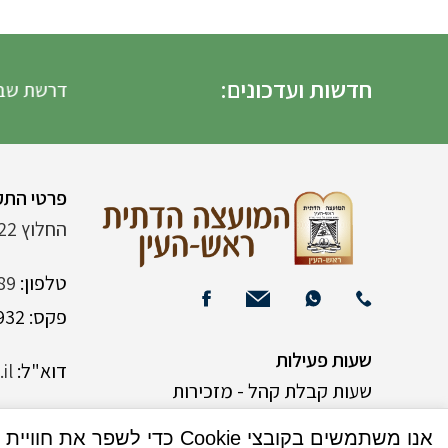
חדשות ועדכונים:
דרשת שבת הגדו
פרטי התק
החלוץ 22 (ליד רש"י 120)
טלפון:
89
פקס: 03-9382932
שעות פעילות
דוא"ל:
il
שעות קבלת קהל - מזכירות
אנו משתמשים בקובצי Cookie כדי לשפר את חוויית המשתמש שלך באתר שלנו. על ידי גלישה באתר זה, הנך מסכים לשימוש שלנו בקובצי Cookie.
א-ה 9:00-15:00