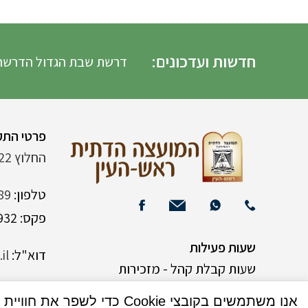
חדשות ועדכונים:
דרשת שבת הגדול הדרשה
פרטי התק
החלוץ 22 (ליד רש"י 120)
טלפון:
89
פקס: 03-9382932
שעות פעילות
דוא"ל:
il
שעות קבלת קהל - מזכירות
אנו משתמשים בקובצי Cookie כדי לשפר את חוויית המשתמש שלך באתר שלנו. על ידי גלישה באתר זה, הנך מסכים לשימוש שלנו בקובצי Cookie.
א-ה 9:00-15:00