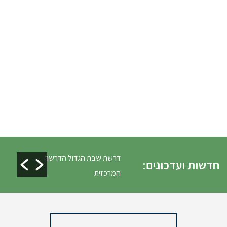
לים ופינוי גניזה פסח
דרשת שבת הגדול הדרשה
חדשות ועדכונים:
המרכזית