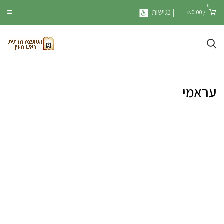
0
| נגישות
₪
0.00
/
עראמי