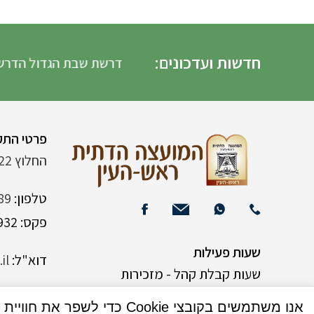
חדשות ועדכונים:
דרשת שבת הגדול הדרשה
פרטי התק
החלוץ 22 (ליד רש"י 120)
טלפון:
89
פקס: 03-9382932
שעות פעילות
דוא"ל:
il
שעות קבלת קהל - מזכירות
אנו משתמשים בקובצי Cookie כדי לשפר את חוויית המשתמש שלך באתר שלנו. על ידי גלישה באתר זה, הנך מסכים לשימוש שלנו בקובצי Cookie.
א-ה 9:00-15:00