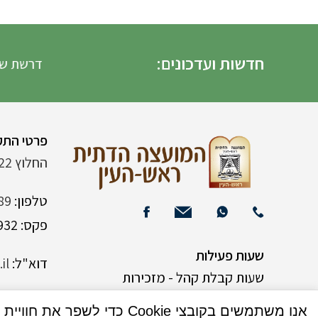
חדשות ועדכונים:
דרשת שבת הגדו
פרטי התק
החלוץ 22 (ליד רש"י 120)
טלפון:
89
פקס: 03-9382932
שעות פעילות
דוא"ל:
il
שעות קבלת קהל - מזכירות
אנו משתמשים בקובצי Cookie כדי לשפר את חוויית המשתמש שלך באתר שלנו. על ידי גלישה באתר זה, הנך מסכים לשימוש שלנו בקובצי Cookie.
א-ה 9:00-15:00