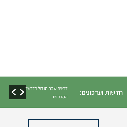
לים ופינוי גניזה פסח
דרשת שבת הגדול הדרשה
חדשות ועדכונים:
המרכזית