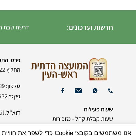
חדשות ועדכונים:
דרשת שבת הגדול ה
פרטי התק
החלוץ 22 (ליד רש"י 120)
טלפון:
89
פקס: 03-9382932
שעות פעילות
דוא"ל:
il
שעות קבלת קהל - מזכירות
אנו משתמשים בקובצי Cookie כדי לשפר את חוויית המשתמש שלך באתר שלנו. על ידי גלישה באתר זה, הנך מסכים לשימוש שלנו בקובצי Cookie.
א-ה 9:00-15:00