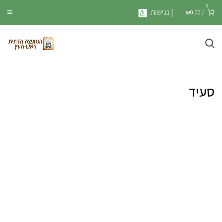
0
| נגישות
₪
0.00
/
סעיד