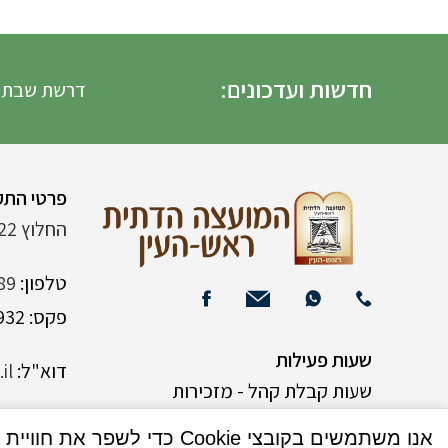
חדשות ועדכונים:
דרשת שבת הגדול 
פרטי התק
החלוץ 22 (ליד רש"י 120)
טלפון:
89
פקס: 03-9382932
שעות פעילות
דוא"ל:
il
שעות קבלת קהל - מזכירות
אנו משתמשים בקובצי Cookie כדי לשפר את חוויית המשתמש שלך באתר שלנו. על ידי גלישה באתר זה, הנך מסכים לשימוש שלנו בקובצי Cookie.
א-ה 9:00-15:00