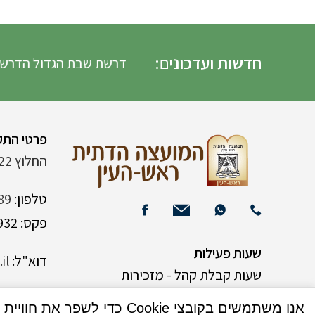
חדשות ועדכונים:
דרשת שבת הגדול הדרשה
פרטי התק
החלוץ 22 (ליד רש"י 120)
טלפון:
89
פקס: 03-9382932
שעות פעילות
דוא"ל:
il
שעות קבלת קהל - מזכירות
אנו משתמשים בקובצי Cookie כדי לשפר את חוויית המשתמש שלך באתר שלנו. על ידי גלישה באתר זה, הנך מסכים לשימוש שלנו בקובצי Cookie.
א-ה 9:00-15:00