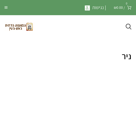
0
| נגישות
₪
0.00
/
ניר