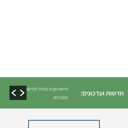
לים ופינוי גניזה פסח
דרשת שבת הגדול הדרשה
חדשות ועדכונים:
המרכזית