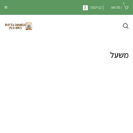
0
| נגישות
₪
0.00
/
משעל