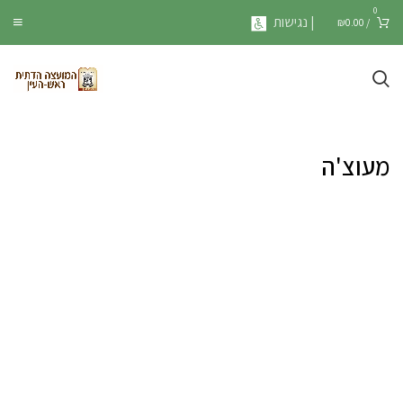
0
| נגישות
₪
0.00
/
מעוצ'ה