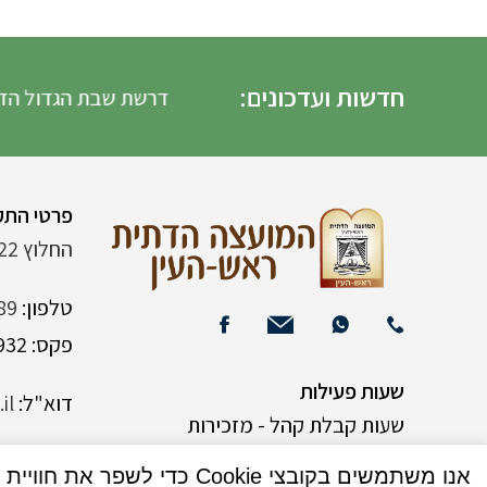
חדשות ועדכונים:
דרשת שבת הגדול הדרש
פרטי התק
החלוץ 22 (ליד רש"י 120)
טלפון:
89
פקס: 03-9382932
שעות פעילות
דוא"ל:
il
שעות קבלת קהל - מזכירות
אנו משתמשים בקובצי Cookie כדי לשפר את חוויית המשתמש שלך באתר שלנו. על ידי גלישה באתר זה, הנך מסכים לשימוש שלנו בקובצי Cookie.
א-ה 9:00-15:00