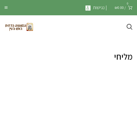
0
| נגישות
₪
0.00
/
מליחי