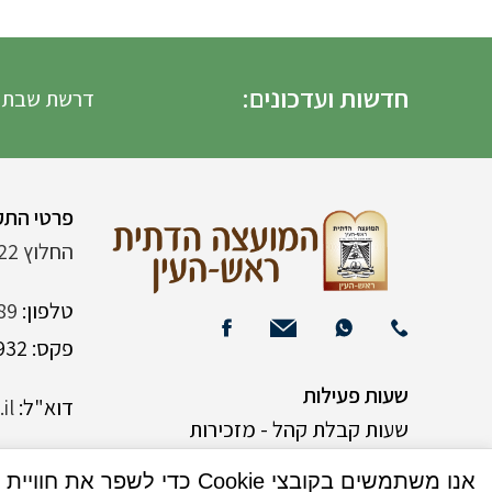
חדשות ועדכונים:
דרשת שבת הגדול 
פרטי התק
החלוץ 22 (ליד רש"י 120)
טלפון:
89
פקס: 03-9382932
שעות פעילות
דוא"ל:
il
שעות קבלת קהל - מזכירות
אנו משתמשים בקובצי Cookie כדי לשפר את חוויית המשתמש שלך באתר שלנו. על ידי גלישה באתר זה, הנך מסכים לשימוש שלנו בקובצי Cookie.
א-ה 9:00-15:00