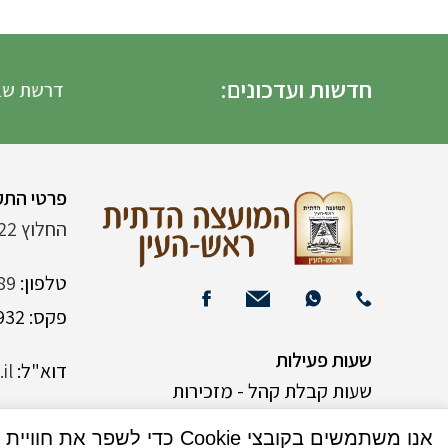
חדשות ועדכונים:
דרשת שבת הגדו
פרטי התק
החלוץ 22 (ליד רש"י 120)
טלפון:
89
פקס: 03-9382932
שעות פעילות
דוא"ל:
il
שעות קבלת קהל - מזכירות
אנו משתמשים בקובצי Cookie כדי לשפר את חוויית המשתמש שלך באתר שלנו. על ידי גלישה באתר זה, הנך מסכים לשימוש שלנו בקובצי Cookie.
א-ה 9:00-15:00