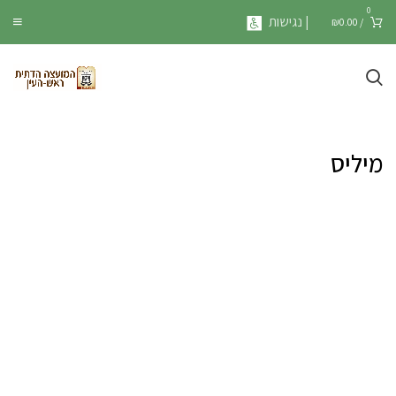
0
| נגישות
₪
0.00
/
מיליס