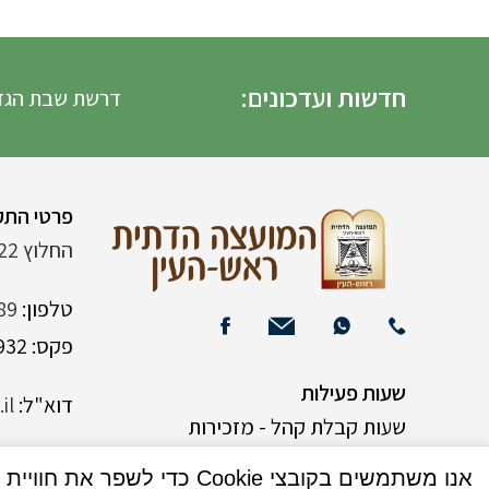
חדשות ועדכונים:
דרשת שבת הגדול הד
פרטי התק
החלוץ 22 (ליד רש"י 120)
טלפון:
89
פקס: 03-9382932
שעות פעילות
דוא"ל:
il
שעות קבלת קהל - מזכירות
אנו משתמשים בקובצי Cookie כדי לשפר את חוויית המשתמש שלך באתר שלנו. על ידי גלישה באתר זה, הנך מסכים לשימוש שלנו בקובצי Cookie.
א-ה 9:00-15:00