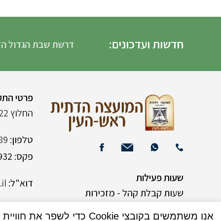
חדשות ועדכונים:
דרשת שבת הגדול הדרש
פרטי התק
החלוץ 22 (ליד רש"י 120)
טלפון:
89
פקס: 03-9382932
שעות פעילות
דוא"ל:
il
שעות קבלת קהל - מזכירות
אנו משתמשים בקובצי Cookie כדי לשפר את חוויית המשתמש שלך באתר שלנו. על ידי גלישה באתר זה, הנך מסכים לשימוש שלנו בקובצי Cookie.
א-ה 9:00-15:00