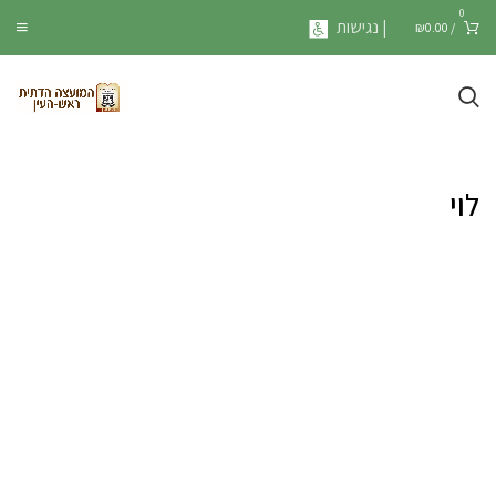
0
| נגישות
₪
0.00
/
לוי