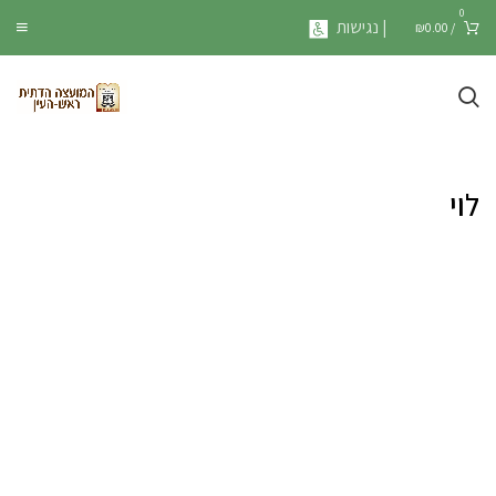
0
| נגישות
₪
0.00
/
לוי