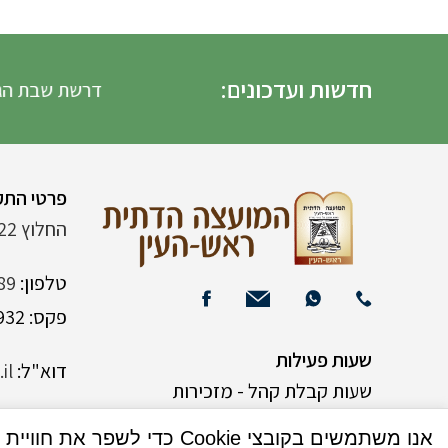
חדשות ועדכונים:
דרשת שבת הגדול ה
פרטי התק
החלוץ 22 (ליד רש"י 120)
טלפון:
89
פקס: 03-9382932
שעות פעילות
דוא"ל:
il
שעות קבלת קהל - מזכירות
אנו משתמשים בקובצי Cookie כדי לשפר את חוויית המשתמש שלך באתר שלנו. על ידי גלישה באתר זה, הנך מסכים לשימוש שלנו בקובצי Cookie.
א-ה 9:00-15:00