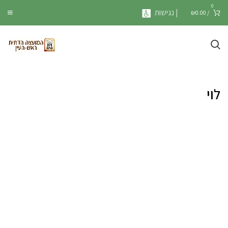
0
| נגישות
₪
0.00
/
לוי