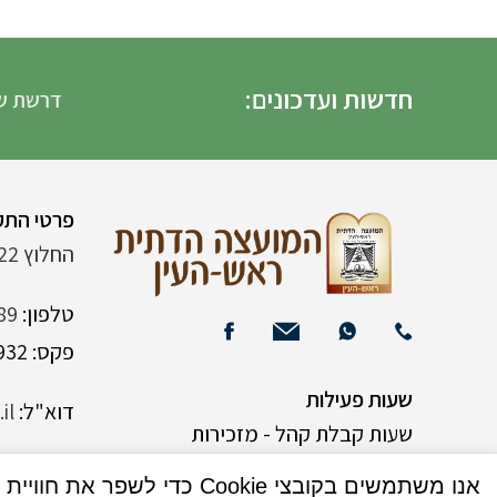
חדשות ועדכונים:
דרשת שבת הגדו
פרטי התק
החלוץ 22 (ליד רש"י 120)
טלפון:
89
פקס: 03-9382932
שעות פעילות
דוא"ל:
il
שעות קבלת קהל - מזכירות
אנו משתמשים בקובצי Cookie כדי לשפר את חוויית המשתמש שלך באתר שלנו. על ידי גלישה באתר זה, הנך מסכים לשימוש שלנו בקובצי Cookie.
א-ה 9:00-15:00