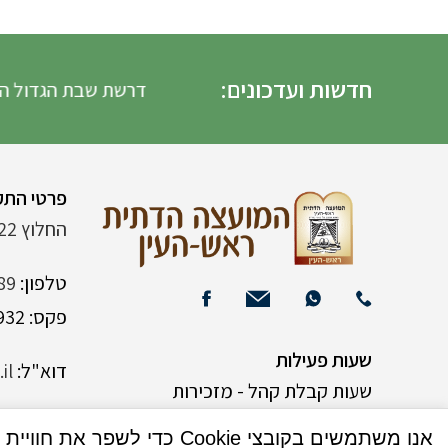
חדשות ועדכונים:
דרשת שבת הגדול הדרש
פרטי התק
החלוץ 22 (ליד רש"י 120)
טלפון:
89
פקס: 03-9382932
שעות פעילות
דוא"ל:
il
שעות קבלת קהל - מזכירות
אנו משתמשים בקובצי Cookie כדי לשפר את חוויית המשתמש שלך באתר שלנו. על ידי גלישה באתר זה, הנך מסכים לשימוש שלנו בקובצי Cookie.
א-ה 9:00-15:00