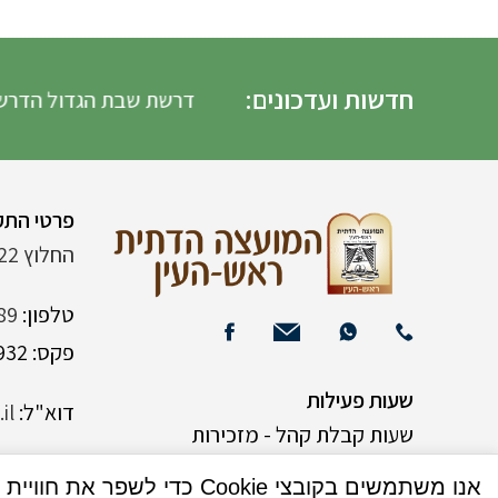
חדשות ועדכונים:
דרשת שבת הגדול הדרשה
פרטי התק
החלוץ 22 (ליד רש"י 120)
טלפון:
89
פקס: 03-9382932
שעות פעילות
דוא"ל:
il
שעות קבלת קהל - מזכירות
אנו משתמשים בקובצי Cookie כדי לשפר את חוויית המשתמש שלך באתר שלנו. על ידי גלישה באתר זה, הנך מסכים לשימוש שלנו בקובצי Cookie.
א-ה 9:00-15:00