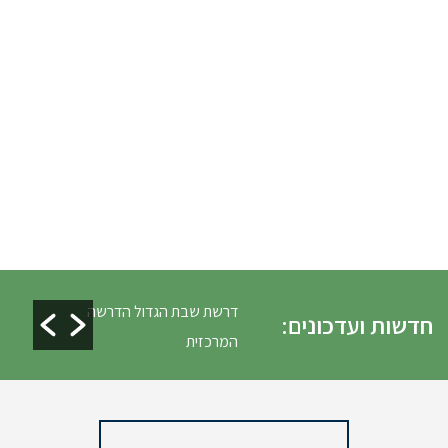
לים ופינוי גניזה פסח
דרשת שבת הגדול הדרשה
חדשות ועדכונים:
המרכזית