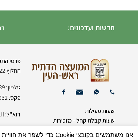
חדשות ועדכונים:
דרשת שבת ה
פרטי התק
החלוץ 22 (ליד רש"י 120)
טלפון:
89
פקס: 03-9382932
שעות פעילות
דוא"ל:
il
שעות קבלת קהל - מזכירות
אנו משתמשים בקובצי Cookie כדי לשפר את חוויית המשתמש שלך באתר שלנו. על ידי גלישה באתר זה, הנך מסכים לשימוש שלנו בקובצי Cookie.
א-ה 9:00-15:00