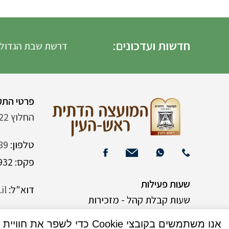
חדשות ועדכונים:
דרשת שבת הגדול הדר
פרטי התק
החלוץ 22 (ליד רש"י 120)
טלפון:
89
פקס: 03-9382932
שעות פעילות
דוא"ל:
il
שעות קבלת קהל - מזכירות
אנו משתמשים בקובצי Cookie כדי לשפר את חוויית המשתמש שלך באתר שלנו. על ידי גלישה באתר זה, הנך מסכים לשימוש שלנו בקובצי Cookie.
א-ה 9:00-15:00