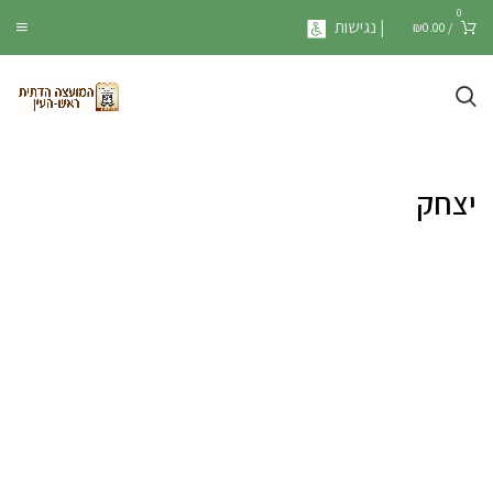
0
| נגישות
₪
0.00
/
יצחק